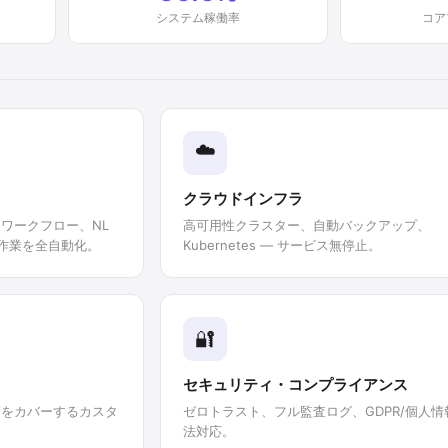
システム稼働率
コア
☁️
クラウドインフラ
ワークフロー、NL
高可用性クラスター、自動バックアップ、
し作業を全自動化。
Kubernetes — サービス無停止。
🔐
セキュリティ・コンプライアンス
ンをカバーするカスタ
ゼロトラスト、フル監査ログ、GDPR/個人情
法対応。