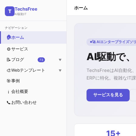
ホーム
TechsFree
T
AI駆動IT
ナビゲーション
🏠
ホーム
🚀 AIエンタープライズソ
⚙️
サービス
AI駆動で、
📝
ブログ
73
▼
すべて
TechsFreeはAI
🎨
Webテンプレート
▼
ERPに特化。複雑なI
🤖
AIプラットフォーム
🗂️ すべて
🎯
事例
💻
Web開発
💻 IT・テクノロジー
ℹ️
会社概要
サービスを見る
💚
ヘルス
🏢 企業・ビジネス
📞
お問い合わせ
📊
ビジネス
💰 金融・財務
🏗️ 不動産・建設
🏠 インテリアデザイン
15+