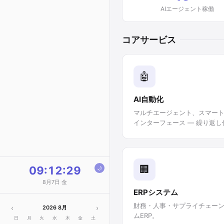
🏭 家具・製造
AIエージェント稼働
🔧 機械・工業
🏥 医療・健康
コアサービス
📚 教育・研修
🍜 飲食・ホテル
🤖
🌿 農業・食品
🎨 クリエイティブ
AI自動化
💪 フィットネス・エンタ
マルチエージェント、スマート
メ
インターフェース — 繰り返
🏢
09:12:29
🌙
8月7日 金
ERPシステム
財務・人事・サプライチェー
‹
›
2026 8月
ムERP。
日
月
火
水
木
金
土