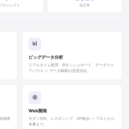
プロジェクト
設立年
TechsFreeアシスタント
● オンライン · 即時応答
📊
ビッグデータ分析
リアルタイム処理、BIダッシュボード、データウェ
アハウス — データ駆動の意思決定。
🌐
Web開発
報保護
モダンSPA、レスポンシブ、API統合 — プロトから
本番まで。