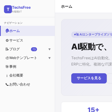
ホーム
TechsFree
T
AI駆動IT
ナビゲーション
🏠
ホーム
🚀 AIエンタープライズソ
⚙️
サービス
AI駆動で、
📝
ブログ
73
▼
すべて
TechsFreeはAI
🎨
Webテンプレート
▼
ERPに特化。複雑なI
🤖
AIプラットフォーム
🗂️ すべて
🎯
事例
💻
Web開発
💻 IT・テクノロジー
ℹ️
会社概要
サービスを見る
💚
ヘルス
🏢 企業・ビジネス
📞
お問い合わせ
📊
ビジネス
💰 金融・財務
🏗️ 不動産・建設
🏠 インテリアデザイン
15+