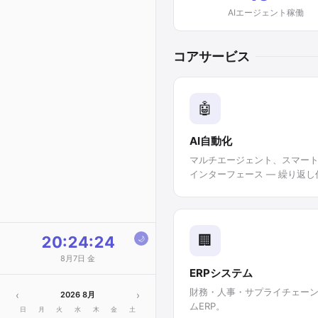
🏭 家具・製造
AIエージェント稼働
🔧 機械・工業
🏥 医療・健康
コアサービス
📚 教育・研修
🍜 飲食・ホテル
🤖
🌿 農業・食品
🎨 クリエイティブ
AI自動化
💪 フィットネス・エンタ
マルチエージェント、スマート
メ
インターフェース — 繰り返
🏢
20:24:24
🌙
8月7日 金
ERPシステム
財務・人事・サプライチェー
‹
›
2026 8月
ムERP。
日
月
火
水
木
金
土