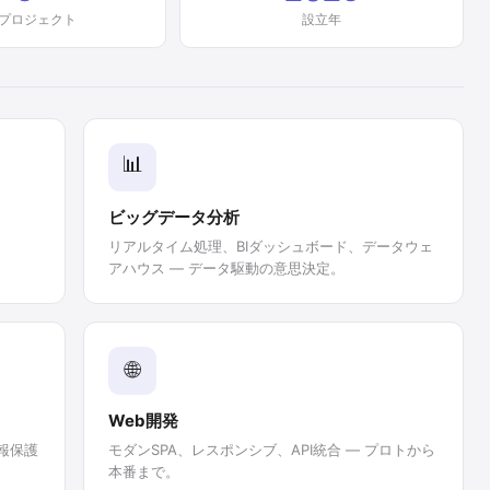
プロジェクト
設立年
TechsFreeアシスタント
● オンライン · 即時応答
📊
ビッグデータ分析
リアルタイム処理、BIダッシュボード、データウェ
アハウス — データ駆動の意思決定。
🌐
Web開発
報保護
モダンSPA、レスポンシブ、API統合 — プロトから
本番まで。