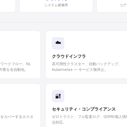
システム稼働率
コア
☁️
クラウドインフラ
ワークフロー、NL
高可用性クラスター、自動バックアップ、
し作業を全自動化。
Kubernetes — サービス無停止。
🔐
セキュリティ・コンプライアンス
ンをカバーするカスタ
ゼロトラスト、フル監査ログ、GDPR/個人情
法対応。