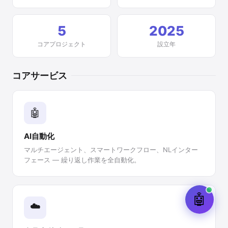
5
2025
コアプロジェクト
設立年
コアサービス
🤖
AI自動化
マルチエージェント、スマートワークフロー、NLインター
フェース — 繰り返し作業を全自動化。
🤖
☁️