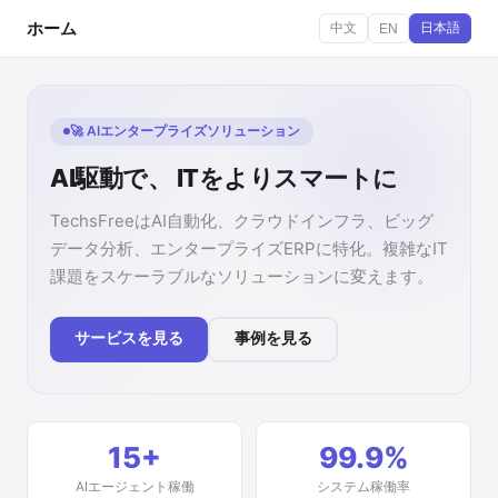
ホーム
中文
日本語
EN
🚀 AIエンタープライズソリューション
AI駆動で、 ITをよりスマートに
TechsFreeはAI自動化、クラウドインフラ、ビッグ
データ分析、エンタープライズERPに特化。複雑なIT
課題をスケーラブルなソリューションに変えます。
サービスを見る
事例を見る
TechsFreeアシスタント
● オンライン · 即時応答
15+
99.9%
AIエージェント稼働
システム稼働率