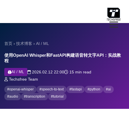
首页
›
技术博客
›
AI / ML
使用OpenAI Whisper和FastAPI构建语音转文字API：实战教
程
AI / ML
2026.02.12 22:00
15 min read
Techsfree Team
#openai-whisper
#speech-to-text
#fastapi
#python
#ai
#audio
#transcription
#tutorial