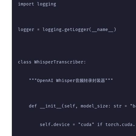
import logging
logger = logging.getLogger(__name__)
class WhisperTranscriber:
    """OpenAI Whisper音频转录封装器"""
    def __init__(self, model_size: str = "b
        self.device = "cuda" if torch.cuda.