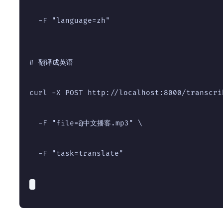
  -F "language=zh"
# 翻译成英语
curl -X POST http://localhost:8000/transcri
  -F "file=@中文播客.mp3" \
  -F "task=translate"