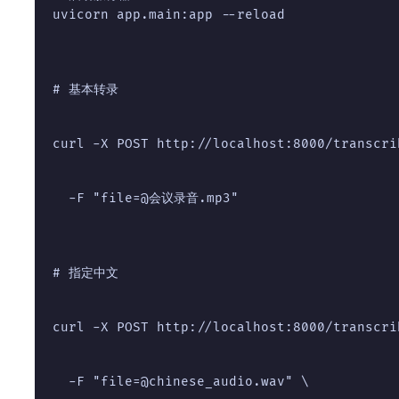
uvicorn app.main:app --reload
# 基本转录
curl -X POST http://localhost:8000/transcri
  -F "file=@会议录音.mp3"
# 指定中文
curl -X POST http://localhost:8000/transcri
  -F "file=@chinese_audio.wav" \