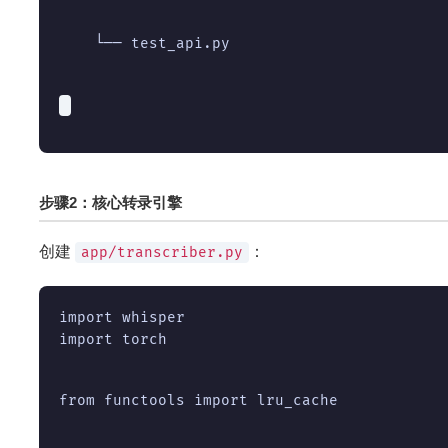
    └── test_api.py
步骤2：核心转录引擎
创建
：
app/transcriber.py
import torch
from functools import lru_cache