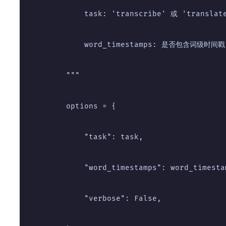
            task: 'transcribe' 或 'trans
            word_timestamps: 是否包含词级时间戳
        """
        options = {
            "task": task,
            "word_timestamps": word_timesta
            "verbose": False,