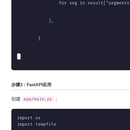
                for seg in result["segments
            ],
        }
步骤3：FastAPI应用
创建
：
app/main.py
import tempfile