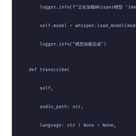
        logger.info(f"正在加载Whisper模型 '{mo
        self.model = whisper.load_model(mod
        logger.info("模型加载完成")
    def transcribe(
        self,
        audio_path: str,
        language: str | None = None,