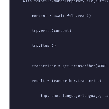
    with tempfile.NamedTemporaryFile(suffix
        content = await file.read()
        tmp.write(content)
        tmp.flush()
        transcriber = get_transcriber(MODEL
        result = transcriber.transcribe(
            tmp.name, language=language, ta