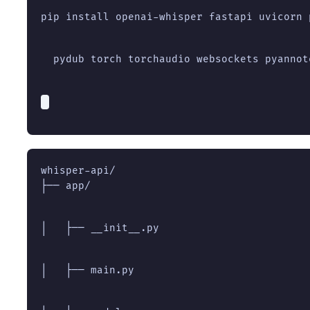
pip install openai-whisper fastapi uvicorn 
  pydub torch torchaudio websockets pyannot
├── app/
│   ├── __init__.py
│   ├── main.py