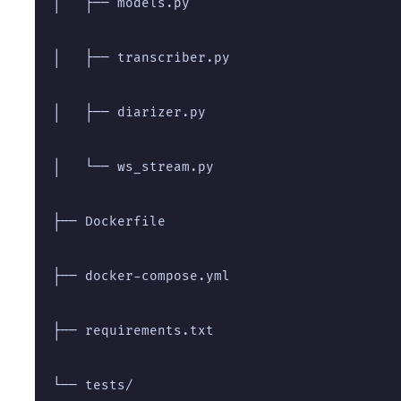
│   ├── models.py
│   ├── transcriber.py
│   ├── diarizer.py
│   └── ws_stream.py
├── Dockerfile
├── docker-compose.yml
├── requirements.txt
└── tests/