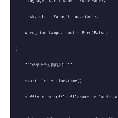
    language: str | None = Form(None),
    task: str = Form("transcribe"),
    word_timestamps: bool = Form(False),
):
    """转录上传的音频文件"""
    start_time = time.time()
    suffix = Path(file.filename or "audio.w