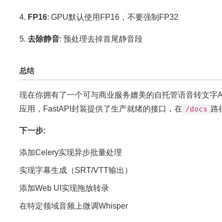
4.
FP16
: GPU默认使用FP16，不要强制FP32
5.
去除静音
: 预处理去掉首尾静音段
总结
现在你拥有了一个可与商业服务媲美的自托管语音转文字API
应用，FastAPI封装提供了生产就绪的接口，在
路
/docs
下一步:
添加Celery实现异步批量处理
实现字幕生成（SRT/VTT输出）
添加Web UI实现拖放转录
在特定领域音频上微调Whisper