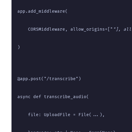
app.add_middleware(
    CORSMiddleware, allow_origins=["
"], all
)
@app.post("/transcribe")
async def transcribe_audio(
    file: UploadFile = File(...),