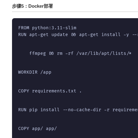
步骤5：Docker部署
RUN apt-get update && apt-get install -y --
    ffmpeg && rm -rf /var/lib/apt/lists/*
WORKDIR /app
COPY requirements.txt .
RUN pip install --no-cache-dir -r requireme
COPY app/ app/