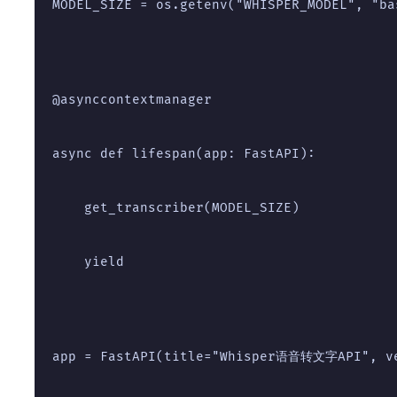
MODEL_SIZE = os.getenv("WHISPER_MODEL", "ba
@asynccontextmanager
async def lifespan(app: FastAPI):
    get_transcriber(MODEL_SIZE)
    yield
app = FastAPI(title="Whisper语音转文字API", ve