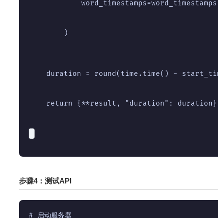
            word_timestamps=word_timestamps
        )
    duration = round(time.time() - start_ti
    return {**result, "duration": duration}
步骤4：测试API