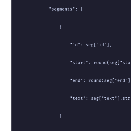
            "segments": [
                {
                    "id": seg["id"],
                    "start": round(seg["sta
                    "end": round(seg["end"]
                    "text": seg["text"].str
                }