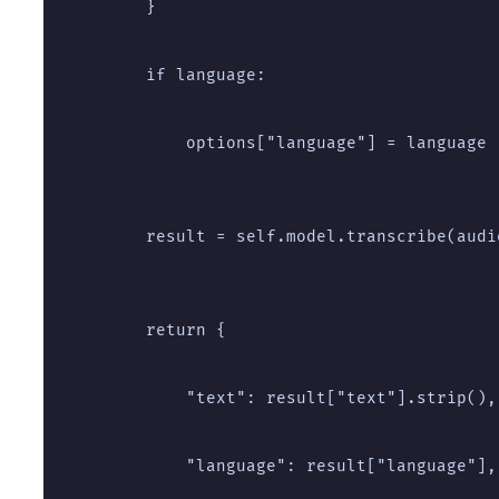
        }
        if language:
            options["language"] = language
        result = self.model.transcribe(audi
        return {
            "text": result["text"].strip(),
            "language": result["language"],