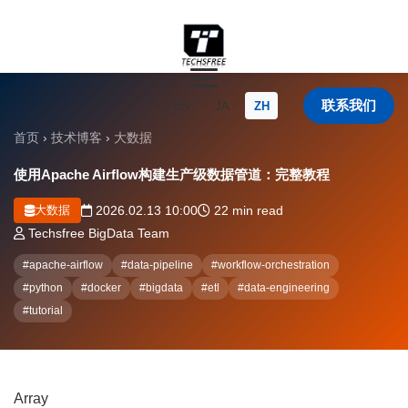
联系我们
EN
JA
ZH
首页
›
技术博客
›
大数据
使用Apache Airflow构建生产级数据管道：完整教程
大数据
2026.02.13 10:00
22 min read
Techsfree BigData Team
#apache-airflow
#data-pipeline
#workflow-orchestration
#python
#docker
#bigdata
#etl
#data-engineering
#tutorial
Array